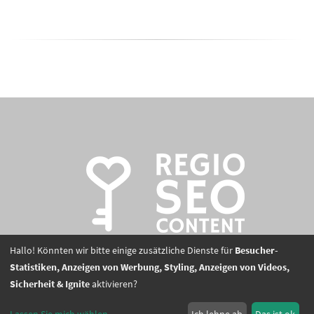
Hallo! Könnten wir bitte einige zusätzliche Dienste für
Besucher-
Statistiken, Anzeigen von Werbung, Styling, Anzeigen von Videos,
Sicherheit & Ignite
aktivieren?
© 2026 Regio SEO Content –
Impressum
–
Datenschutz
–
Cookieeinstellungen
–
Login